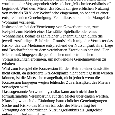
wurden in der Vergangenheit viele solcher „Mischmietverhältnisse“
begründet. Wird dem Mieter das Recht zur gewerblichen Nutzung
von mehr als 50 % der Wohnfläche eingeräumt, so bedarf es einer
entsprechenden Genehmigung. Fehlt diese, so kann ein Mangel der
Wohnung vorliegen.
Insbesondere bei der Vermietung von Gewerberäumen, zum
Beispiel zum Betrieb einer Gaststätte, Spielhalle oder eines
Wohnheimes, bedarf es zahlreicher Genehmigungen durch die
jeweils zuständigen Behörden. Grundsätzlich trägt der Vermieter das
Risiko, daß die Mieträume entsprechend der Nutzungsart, ihrer Lage
und Beschaffenheit zu dem vereinbarten Zweck nutzbar sind. Der
Mieter muß hingegen die persönlichen und betrieblichen
Voraussetzungen erbringen, um notwendige Genehmigungen zu
erhalten.
Wird zum Beispiel die Konzession für den Betrieb einer Gaststätte
nicht erteilt, da geforderte Kfz-Stellplätze nicht bereit gestellt werden
können, ist die Mietsache mangelhaft, nicht jedoch wenn die
Konzession hingegen wegen fehlender Zuverlässigkeit des Mieters
verweigert wird.
Das sogenannte Verwendungsrisiko kann auch nicht durch
formularmäßige Vereinbarung auf den Mieter über-tragen werden.
Klauseln, wonach die Einholung baurechtlicher Genehmigungen
Sache und Risiko des Mieters ist, oder der Mietvertrag bei
Versagung der behördlichen Nutzungserlaubnis als „aufgelöst“
gelten soll, sind unwirksam.