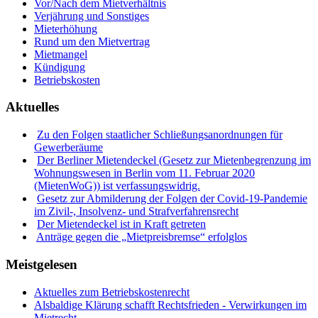
Vor/Nach dem Mietverhältnis
Verjährung und Sonstiges
Mieterhöhung
Rund um den Mietvertrag
Mietmangel
Kündigung
Betriebskosten
Aktuelles
Zu den Folgen staatlicher Schließungsanordnungen für
Gewerberäume
Der Berliner Mietendeckel (Gesetz zur Mietenbegrenzung im
Wohnungswesen in Berlin vom 11. Februar 2020
(MietenWoG)) ist verfassungswidrig.
Gesetz zur Abmilderung der Folgen der Covid-19-Pandemie
im Zivil-, Insolvenz- und Strafverfahrensrecht
Der Mietendeckel ist in Kraft getreten
Anträge gegen die „Mietpreisbremse“ erfolglos
Meistgelesen
Aktuelles zum Betriebskostenrecht
Alsbaldige Klärung schafft Rechtsfrieden - Verwirkungen im
Mietrecht