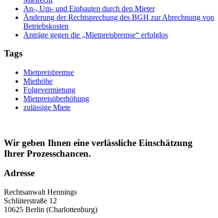
An-, Um- und Einbauten durch den Mieter
Änderung der Rechtsprechung des BGH zur Abrechnung von
Betriebskosten
Anträge gegen die „Mietpreisbremse“ erfolglos
Tags
Mietpreisbremse
Miethöhe
Folgevermietung
Mietpreisüberhöhung
zulässige Miete
Wir geben Ihnen eine verlässliche Einschätzung
Ihrer Prozesschancen.
Adresse
Rechtsanwalt Hennings
Schlüterstraße 12
10625 Berlin (Charlottenburg)