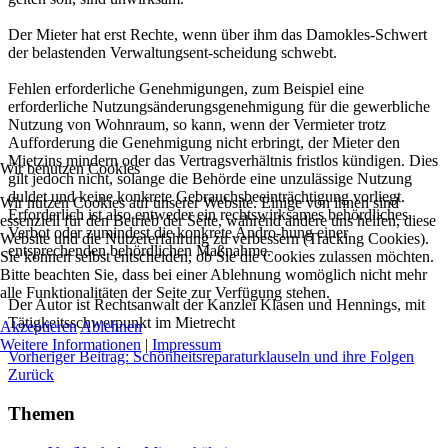
Der Mieter hat erst Rechte, wenn über ihm das Damokles-Schwert
der belastenden Verwaltungsent-scheidung schwebt.
Fehlen erforderliche Genehmigungen, zum Beispiel eine
erforderliche Nutzungsänderungsgenehmigung für die gewerbliche
Nutzung von Wohnraum, so kann, wenn der Vermieter trotz
Aufforderung die Genehmigung nicht erbringt, der Mieter den
Mietzins mindern oder das Vertragsverhältnis fristlos kündigen. Dies
Wir benutzen Cookies
gilt jedoch nicht, solange die Behörde eine unzulässige Nutzung
duldet und keine konkrete Gebrauchsbeeinträchtigung vorliegt.
Wir nutzen Cookies auf unserer Website. Einige von ihnen sind
Erforderlich ist also entweder ein rechtswirksames behördliches
essenziell für den Betrieb der Seite, während andere uns helfen, diese
Verbot oder zumindest die konkrete Andro-hung einer
Website und die Nutzererfahrung zu verbessern (Tracking Cookies).
entsprechenden behördlichen Maßnahme.
Sie können selbst entscheiden, ob Sie die Cookies zulassen möchten.
Bitte beachten Sie, dass bei einer Ablehnung womöglich nicht mehr
alle Funktionalitäten der Seite zur Verfügung stehen.
Der Autor ist Rechtsanwalt der Kanzlei Klasen und Hennings, mit
Tätigkeitsschwerpunkt im Mietrecht
Akzeptieren
Ablehnen
Weitere Informationen
|
Impressum
Vorheriger Beitrag: Schönheitsreparaturklauseln und ihre Folgen
Zurück
Themen