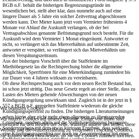
BGB n.F. behält die bisherigen Begrenzungsgründe im
wesentlichen bei, stellt aber klar, dass nunmehr auch auf eine
längere Dauer als 5 Jahre ein solcher Zeitvertrag abgeschlossen
werden kann. Der Mieter kann jetzt vom Vermieter frühestens 4
Monate vor Ablauf die Auskunft verlangen, ob der bei
Vertragsabschluss genannte Befristungsgrund noch besteht. Für die
Auskunft wird dem Vermieter 1 Monat eingeräumt. Antwortet er
nicht, so verlängert sich das Mietverhältnis auf unbestimmte Zeit,
antwortet er verspätet, so verlängert sich das Mietverhältnis um
diesen Verspätungszeitraum.
Aus der bisherigen Vorschrift über die Staffelmiete im
Miethöhegesetz las die Rechtsprechung bisher die allgemeine
Möglichkeit, Sperrfristen für eine Mieterkündigung zumindest bis
zur Dauer von 4 Jahren wirksam zu vereinbaren.
Ob diese Rechtsprechung auch vor dem neuen Recht Bestand hat,
ist schon jetzt strittig. Das neue Gesetz regelt an einer Stelle, dass zu
Lasten des Mieters gehende Abweichungen von der neuen
Kündigungsregelung unwirksam sind. Zugleich ist in der jetzt in §
557 a BGB n.F. geregelten Staffelmiete wiederum die gleiche
Wir benutzen Cookies
Kündigungssperrfrist zu finden. Die bisherigen Literaturmeinungen
sehen hierin aber nicht mehr einen allgemein zu übertragenden
Wir nutzen Cookies auf unserer Website. Einige von ihnen sind
Grundsatz, sondern allein auf die Staffelvereinbarung bezogene
essenziell für den Betrieb der Seite, während andere uns helfen, diese
Sonderregelung mit dem etwas kuriosen Ergebnis, dass wirksam
Website und die Nutzererfahrung zu verbessern (Tracking Cookies).
eine Kündigungssperrfrist nur noch im Zusammenhang mit einer
Sie können selbst entscheiden, ob Sie die Cookies zulassen möchten.