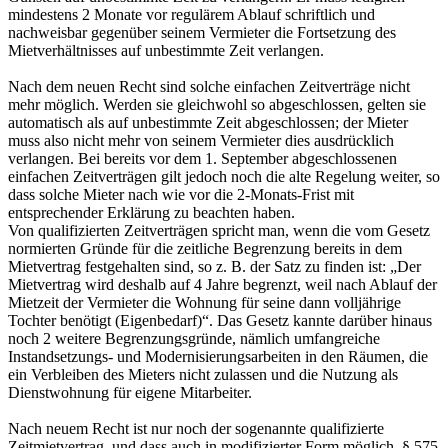
mindestens 2 Monate vor regulärem Ablauf schriftlich und
nachweisbar gegenüber seinem Vermieter die Fortsetzung des
Mietverhältnisses auf unbestimmte Zeit verlangen.
Nach dem neuen Recht sind solche einfachen Zeitverträge nicht
mehr möglich. Werden sie gleichwohl so abgeschlossen, gelten sie
automatisch als auf unbestimmte Zeit abgeschlossen; der Mieter
muss also nicht mehr von seinem Vermieter dies ausdrücklich
verlangen. Bei bereits vor dem 1. September abgeschlossenen
einfachen Zeitverträgen gilt jedoch noch die alte Regelung weiter, so
dass solche Mieter nach wie vor die 2-Monats-Frist mit
entsprechender Erklärung zu beachten haben.
Von qualifizierten Zeitverträgen spricht man, wenn die vom Gesetz
normierten Gründe für die zeitliche Begrenzung bereits in dem
Mietvertrag festgehalten sind, so z. B. der Satz zu finden ist: „Der
Mietvertrag wird deshalb auf 4 Jahre begrenzt, weil nach Ablauf der
Mietzeit der Vermieter die Wohnung für seine dann volljährige
Tochter benötigt (Eigenbedarf)“. Das Gesetz kannte darüber hinaus
noch 2 weitere Begrenzungsgründe, nämlich umfangreiche
Instandsetzungs- und Modernisierungsarbeiten in den Räumen, die
ein Verbleiben des Mieters nicht zulassen und die Nutzung als
Dienstwohnung für eigene Mitarbeiter.
Nach neuem Recht ist nur noch der sogenannte qualifizierte
Zeitmietvertrag, und dass auch in modifizierter Form möglich. § 575