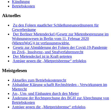
Kündigung
Betriebskosten
Aktuelles
Zu den Folgen staatlicher Schließungsanordnungen für
Gewerberäume
Der Berliner Mietendeckel (Gesetz zur Mietenbegrenzung im
Wohnungswesen in Berlin vom 11. Februar 2020
(MietenWoG)) ist verfassungswidrig.
Gesetz zur Abmilderung der Folgen der Covid-19-Pandemie
im Zivil-, Insolvenz- und Strafverfahrensrecht
Der Mietendeckel ist in Kraft getreten
Anträge gegen die „Mietpreisbremse“ erfolglos
Meistgelesen
Aktuelles zum Betriebskostenrecht
Alsbaldige Klärung schafft Rechtsfrieden - Verwirkungen im
Mietrecht
An-, Um- und Einbauten durch den Mieter
Änderung der Rechtsprechung des BGH zur Abrechnung von
Betriebskosten
Anträge gegen die „Mietpreisbremse“ erfolglos