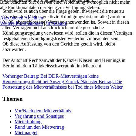
Staffelmietvereinbarung getroffen werden kann.
Bitte beachten Sie, dass bei einer Ablehnung womöglich nicht mehr
alle Funktionalitäten der Seite zur Verfügung stehen.
Streit wird es auch über die Frage geben, inwieweit die neue zu
Gunsten des Mieters gekürzte Kündigungsfrist auf alte (vor dem
Akzeptieren
Ablehnen
01.09. abgeschlossene) Verträge anzuwenden ist. Soweit in diesen
Weitere Informationen
|
Impressum
alten Verträgen nicht ausdrücklich auf die gesetzliche
Kündigungsregelung verwiesen wird, sollen die in diesen Verträgen
festgehaltenen Kündigungsfristen weiterhin zu beachten sein.
Ob diese Auffassung von den Gerichten geteilt wird, bleibt
abzuwarten.
Der Autor ist Rechtsanwalt der Kanzlei Klasen und Hennings in
Berlin mit dem Tätigkeitsschwerpunkt im Mietrecht
Vorheriger Beitrag: Bei DDR-Mietverträgen keine
Renovierungspflicht bei Auszug
Zurück
Nächster Beitrag: Die
Fortsetzung des Mietverhältnisses bei Tod eines Mieters
Weiter
Themen
Vor/Nach dem Mietverhältnis
Verjährung und Sonstiges
Mieterhöhung
Rund um den Mietvertrag
Mietmangel